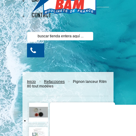
CONTACT
Inicio
>
Refacciones
>
Pignon lanceur Ritm
80 tout modéles