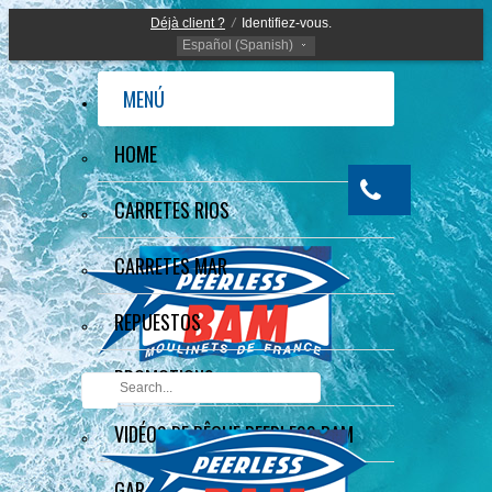
Déjà client ?
/
Identifiez-vous.
Español (Spanish)
MENÚ
HOME
CARRETES RIOS
CARRETES MAR
REPUESTOS
PROMOTIONS
VIDÉOS DE PÊCHE PEERLESS BAM
GARANTÍA