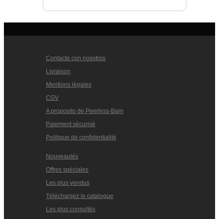
Contacte con nosotros
Livraison
Mentions légales
CGV
A proposito de Peerless-Bam
Paiement sécurisé
Politique de confidentialité
Nouveautés
Offres spéciales
Les plus vendus
Téléchargez le catalogue
Les plus consultés