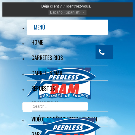
Déjà client ?
/
Identifiez-vous.
Español (Spanish)
MENÚ
HOME
CARRETES RIOS
CARRETES MAR
REPUESTOS
PROMOTIONS
VIDÉOS DE PÊCHE PEERLESS BAM
GARANTÍA