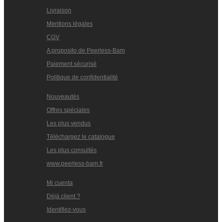
Livraison
Mentions légales
CGV
A proposito de Peerless-Bam
Paiement sécurisé
Politique de confidentialité
Nouveautés
Offres spéciales
Les plus vendus
Téléchargez le catalogue
Les plus consultés
www.peerless-bam.fr
Mi cuenta
Déjà client ?
Identifiez-vous