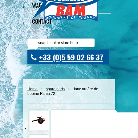
WARRANTY
CONTACT
+33 (0)5 59 02 66 37
Home
>
spare parts
>
Jonc arrière de
bobine Ritma 72