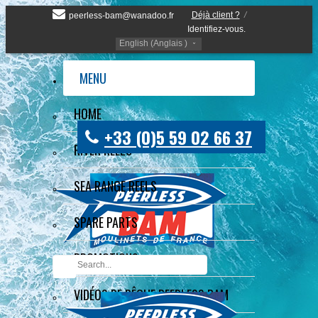
Déjà client ?
/
peerless-bam@wanadoo.fr
Identifiez-vous.
English (Anglais )
MENU
HOME
+33 (0)5 59 02 66 37
RIVER REELS
SEA RANGE REELS
SPARE PARTS
PROMOTIONS
VIDÉOS DE PÊCHE PEERLESS BAM