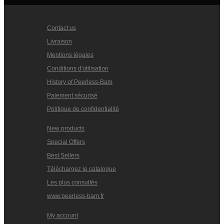
Contact us
Livraison
Mentions légales
Conditions d'utilisation
History of Peerless-Bam
Paiement sécurisé
Politique de confidentialité
New products
Special Offers
Best Sellers
Téléchargez le catalogue
Les plus consultés
www.peerless-bam.fr
My account