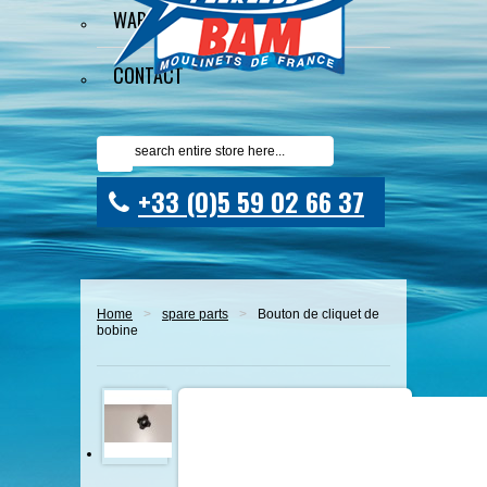
WARRANTY
CONTACT
+33 (0)5 59 02 66 37
Home
>
spare parts
>
Bouton de cliquet de
bobine