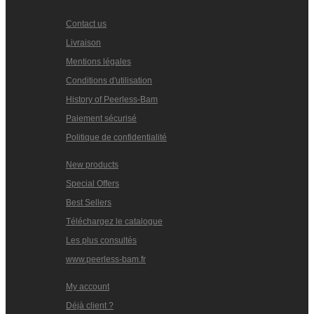
Contact us
Livraison
Mentions légales
Conditions d'utilisation
History of Peerless-Bam
Paiement sécurisé
Politique de confidentialité
New products
Special Offers
Best Sellers
Téléchargez le catalogue
Les plus consultés
www.peerless-bam.fr
My account
Déjà client ?