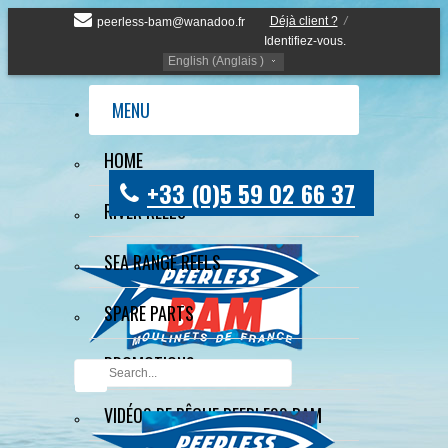
Déjà client ?
/
peerless-bam@wanadoo.fr
Identifiez-vous.
English (Anglais )
MENU
HOME
+33 (0)5 59 02 66 37
RIVER REELS
SEA RANGE REELS
SPARE PARTS
PROMOTIONS
VIDÉOS DE PÊCHE PEERLESS BAM