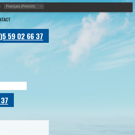
:
Français (French)
NTACT
)5 59 02 66 37
 37