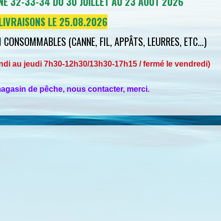
E 32-33-34 DU 30 JUILLET AU 23 AOÛT 2026
LIVRAISONS LE 25.08.2026
 CONSOMMABLES (CANNE, FIL, APPÂTS, LEURRES, ETC...)
undi au jeudi 7h30-12h30/13h30-17h15 /
fermé le vendredi)
agasin de pêche, nous contacter, merci.