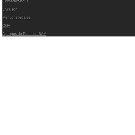
Contactez-nous
Livraison
Mentions légales
CGV
A propos de Peerless-BAM
Paiement sécurisé
Politique de confidentialité
Nouveautés
Offres spéciales
Les plus vendus
Téléchargez le catalogue
Les plus consultés
www.peerless-bam.com
Mon compte
Déjà client ?
Identifiez-vous
Pensez à déposer votre moulinet à