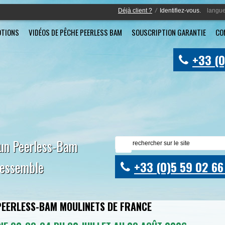
Déjà client ?
/
Identifiez-vous.
langue
TIONS
VIDÉOS DE PÊCHE PEERLESS BAM
SOUSCRIPTION GARANTIE
CO
+33 (0
 un Peerless-Bam
ressemble
+33 (0)5 59 02 66
 PEERLESS-BAM MOULINETS DE FRANCE