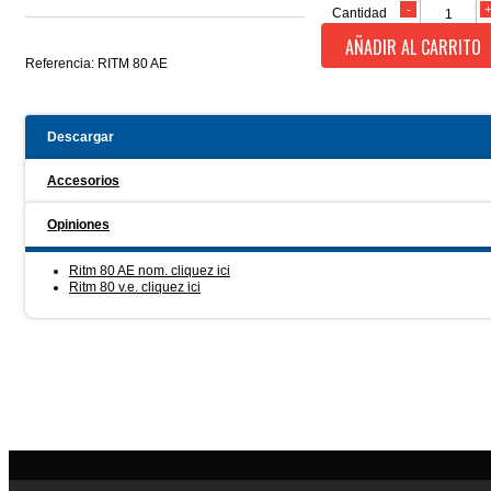
Cantidad
AÑADIR AL CARRITO
Referencia:
RITM 80 AE
Descargar
Accesorios
Opiniones
Ritm 80 AE nom. cliquez ici
Ritm 80 v.e. cliquez ici