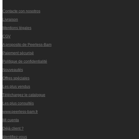
Contacte con nosotros
Livraison
Mentions légales
CGV
A proposito de Peerless-Bam
Paiement sécurisé
Politique de confidentialité
Nouveautés
Offres spéciales
Les plus vendus
Téléchargez le catalogue
Les plus consultés
www.peerless-bam.fr
Mi cuenta
Déjà client ?
Identifiez-vous