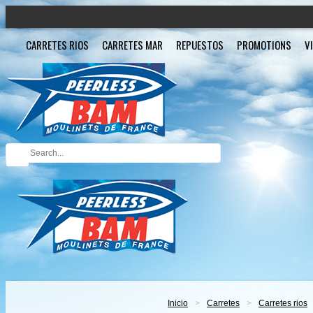
CARRETES RIOS
CARRETES MAR
REPUESTOS
PROMOTIONS
V
Inicio
>
Carretes
>
Carretes rios