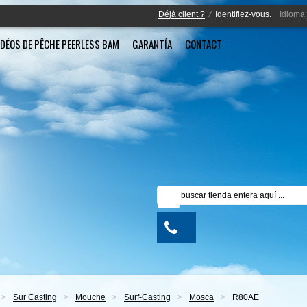
Déjà client ?
/
Identifiez-vous.
Idioma:
IDÉOS DE PÊCHE PEERLESS BAM
GARANTÍA
CONTACT
>
Sur Casting
>
Mouche
>
Surf-Casting
>
Mosca
>
R80AE