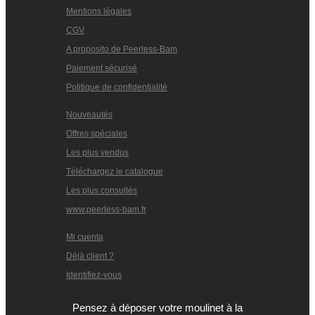
Mentions légales
CGV
A proposito de Peerless-Bam
Paiement sécurisé
Politique de confidentialité
Nouveautés
Offres spéciales
Les plus vendus
Téléchargez le catalogue
Les plus consultés
www.peerless-bam.fr
Mi cuenta
Déjà client ?
Identifiez-vous
Pensez à déposer votre moulinet à la