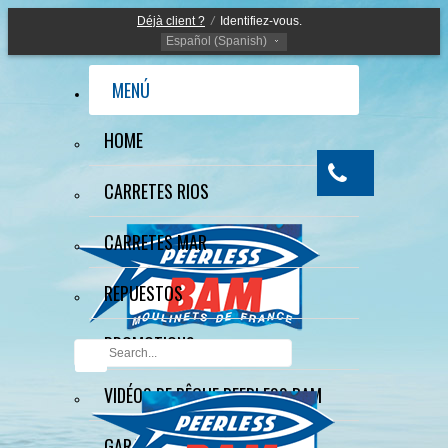
Déjà client ?
/
Identifiez-vous.
Español (Spanish)
MENÚ
HOME
CARRETES RIOS
CARRETES MAR
REPUESTOS
PROMOTIONS
VIDÉOS DE PÊCHE PEERLESS BAM
GARANTÍA