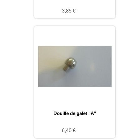
3,85 €
Douille de galet "A"
6,40 €