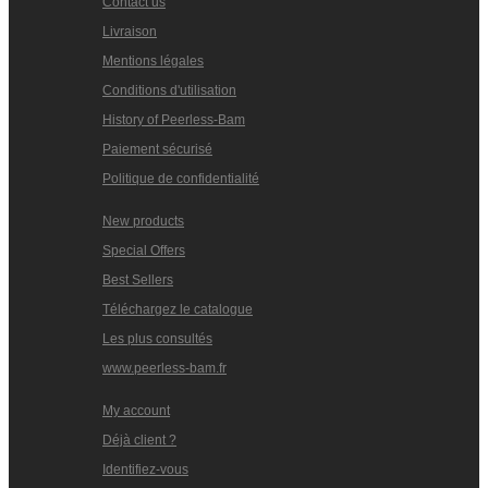
Contact us
Livraison
Mentions légales
Conditions d'utilisation
History of Peerless-Bam
Paiement sécurisé
Politique de confidentialité
New products
Special Offers
Best Sellers
Téléchargez le catalogue
Les plus consultés
www.peerless-bam.fr
My account
Déjà client ?
Identifiez-vous