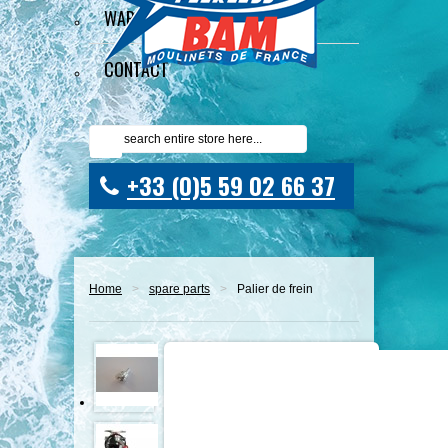
WARRANTY
CONTACT
+33 (0)5 59 02 66 37
Home
>
spare parts
>
Palier de frein