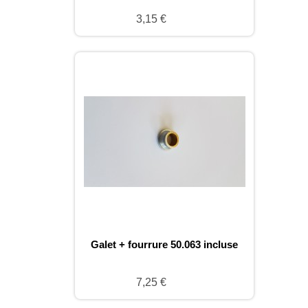
3,15 €
Galet + fourrure 50.063 incluse
7,25 €