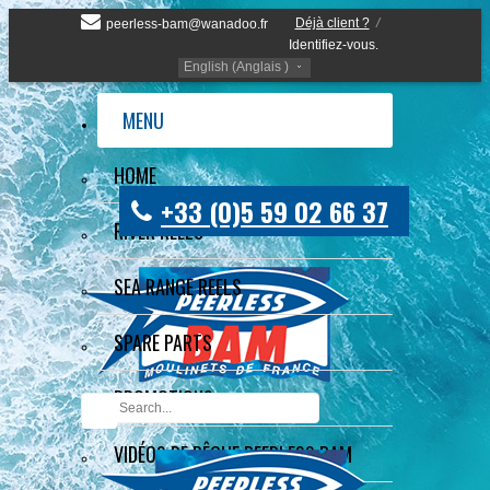
Déjà client ?
/
peerless-bam@wanadoo.fr
Identifiez-vous.
English (Anglais )
MENU
HOME
+33 (0)5 59 02 66 37
RIVER REELS
SEA RANGE REELS
SPARE PARTS
PROMOTIONS
VIDÉOS DE PÊCHE PEERLESS BAM