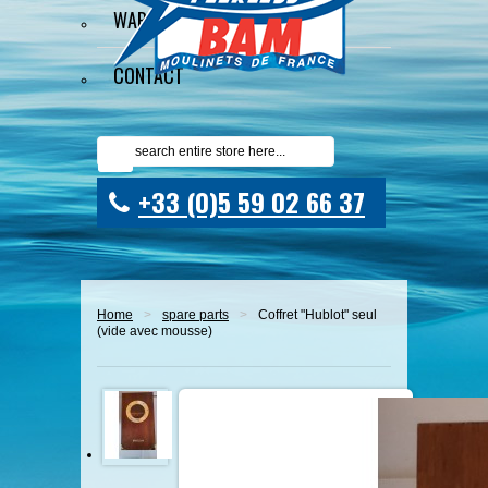
WARRANTY
CONTACT
+33 (0)5 59 02 66 37
Home
>
spare parts
>
Coffret "Hublot" seul
(vide avec mousse)