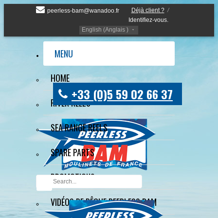
Déjà client ?
/
peerless-bam@wanadoo.fr
Identifiez-vous.
English (Anglais )
MENU
HOME
+33 (0)5 59 02 66 37
RIVER REELS
SEA RANGE REELS
SPARE PARTS
PROMOTIONS
VIDÉOS DE PÊCHE PEERLESS BAM