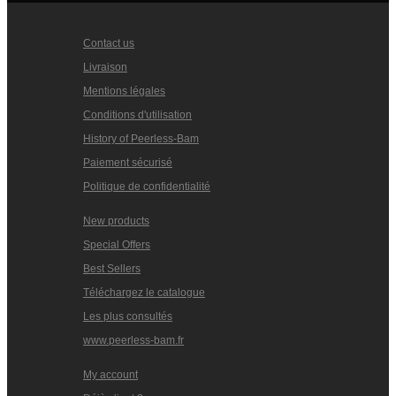
Contact us
Livraison
Mentions légales
Conditions d'utilisation
History of Peerless-Bam
Paiement sécurisé
Politique de confidentialité
New products
Special Offers
Best Sellers
Téléchargez le catalogue
Les plus consultés
www.peerless-bam.fr
My account